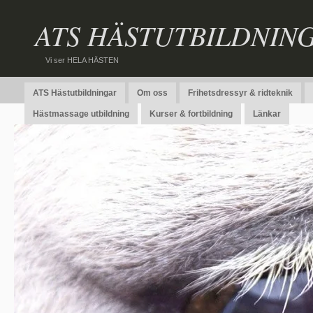
ATS HÄSTUTBILDNIN
Vi ser HELA HÄSTEN
ATS Hästutbildningar
Om oss
Frihetsdressyr & ridteknik
Hästmassage utbildning
Kurser & fortbildning
Länkar