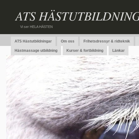
ATS HÄSTUTBILDNIN
Vi ser HELA HÄSTEN
ATS Hästutbildningar
Om oss
Frihetsdressyr & ridteknik
Hästmassage utbildning
Kurser & fortbildning
Länkar