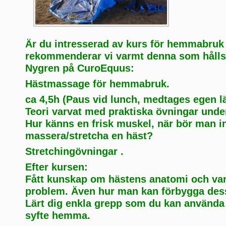
Är du intresserad av kurs för hemmabruk
rekommenderar vi varmt denna som hålls
Nygren på CuroEquus:
Hästmassage för hemmabruk.
ca 4,5h (Paus vid lunch, medtages egen lä
Teori varvat med praktiska övningar unde
Hur känns en frisk muskel, när bör man i
massera/stretcha en häst?
Stretchingövningar .
Efter kursen:
Fått kunskap om hästens anatomi och va
problem. Även hur man kan förbygga des
Lärt dig enkla grepp som du kan använda
syfte hemma.