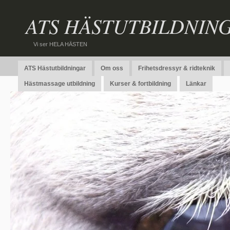
ATS HÄSTUTBILDNIN
Vi ser HELA HÄSTEN
ATS Hästutbildningar
Om oss
Frihetsdressyr & ridteknik
Hästmassage utbildning
Kurser & fortbildning
Länkar