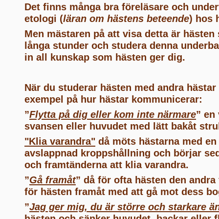
Det finns många bra föreläsare och unde
etologi (
läran om hästens beteende
) hos 
Men mästaren på att visa detta är hästen sj
långa stunder och studera denna underba
in all kunskap som hästen ger dig.
När du studerar hästen med andra hästar 
exempel på hur hästar kommunicerar:
”
Flytta på dig eller kom inte närmare
” en
svansen eller huvudet med lätt bakåt str
"Klia varandra"
då möts hästarna med en 
avslappnad kroppshållning och börjar se
och framtänderna att klia varandra.
”
Gå framåt
” då för ofta hästen den andra 
för hästen framåt med att gå mot dess b
”
Jag ger mig, du är större och starkare ä
hästen och sänker huvudet, backar eller f