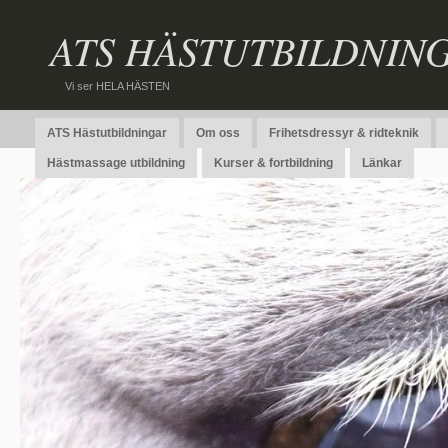
ATS HÄSTUTBILDNIN
Vi ser HELA HÄSTEN
ATS Hästutbildningar
Om oss
Frihetsdressyr & ridteknik
Hästmassage utbildning
Kurser & fortbildning
Länkar