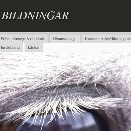
TBILDNINGAR
Frihetsdressyr & ridteknik
Hästmassage
Horsemanship/Hästpsykolo
fortbildning
Länkar