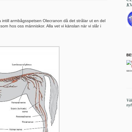
K
ga intill armbågsspetsen Olecranon då det strålar ut en del
som hos oss människor. Alla vet vi känslan när vi slår i
BE
SEO 
Vä
nyh