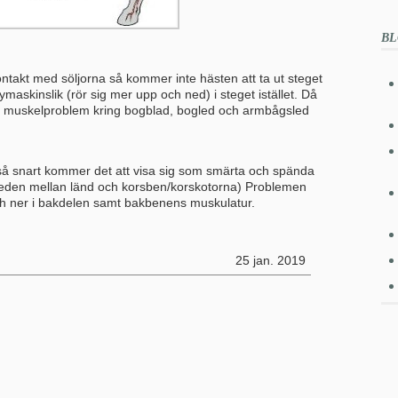
BL
akt med söljorna så kommer inte hästen att ta ut steget
ymaskinslik (rör sig mer upp och ned) i steget istället. Då
muskelproblem kring bogblad, bogled och armbågsled
så snart kommer det att visa sig som smärta och spända
leden mellan länd och korsben/korskotorna) Problemen
ch ner i bakdelen samt bakbenens muskulatur.
25 jan. 2019