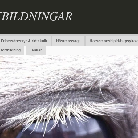
TBILDNINGAR
Frihetsdressyr & ridteknik
Hästmassage
Horsemanship/Hästpsykolo
fortbildning
Länkar