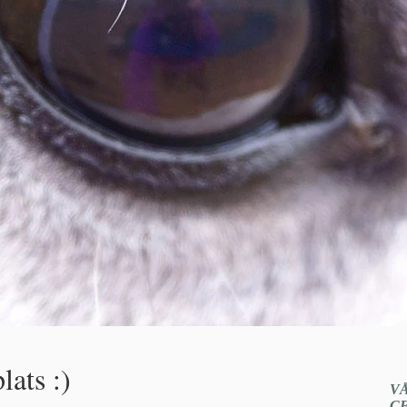
lats :)
V
C