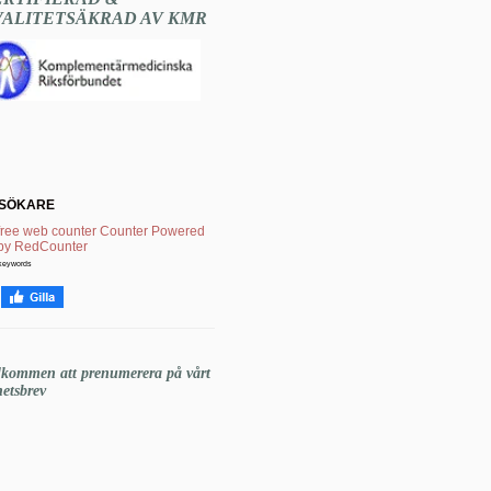
VALITETSÄKRAD AV KMR
SÖKARE
keywords
lkommen att prenumerera på vårt
etsbrev