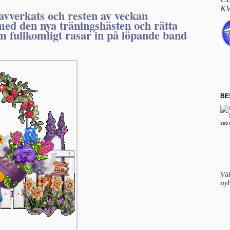
K
 avverkats och resten av veckan
med den nya träningshästen och rätta
 fullkomligt rasar in på löpande band
BE
SEO 
Vä
nyh