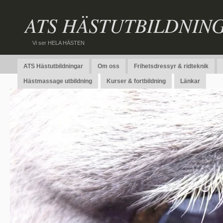
ATS HÄSTUTBILDNIN
Vi ser HELA HÄSTEN
ATS Hästutbildningar
Om oss
Frihetsdressyr & ridteknik
Hästmassage utbildning
Kurser & fortbildning
Länkar