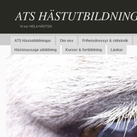
ATS HÄSTUTBILDNIN
Vi ser HELA HÄSTEN
ATS Hästutbildningar
Om oss
Frihetsdressyr & ridteknik
Hästmassage utbildning
Kurser & fortbildning
Länkar