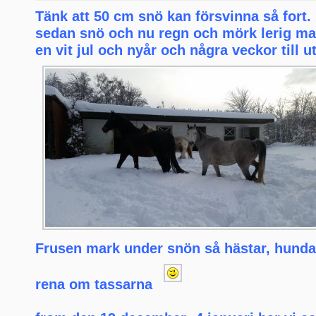
Tänk att 50 cm snö kan försvinna så fort.
sedan snö och nu regn och mörk lerig ma
en vit jul och nyår och några veckor till u
Frusen mark under snön så hästar, hunda
rena om tassarna