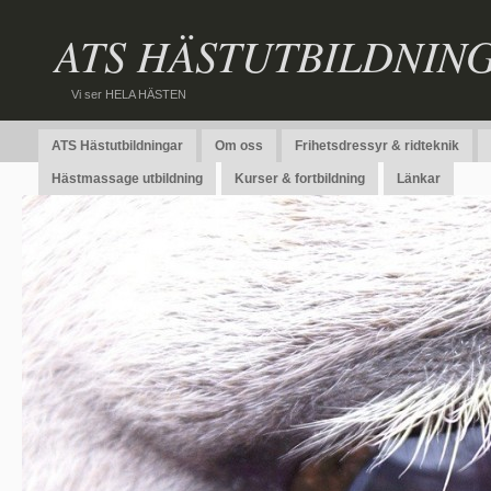
ATS HÄSTUTBILDNIN
Vi ser HELA HÄSTEN
ATS Hästutbildningar
Om oss
Frihetsdressyr & ridteknik
Hästmassage utbildning
Kurser & fortbildning
Länkar