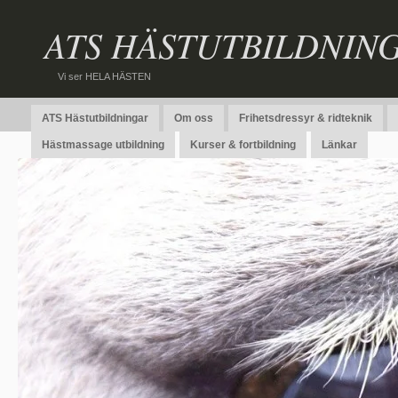
ATS HÄSTUTBILDNIN
Vi ser HELA HÄSTEN
ATS Hästutbildningar
Om oss
Frihetsdressyr & ridteknik
Hästmassage utbildning
Kurser & fortbildning
Länkar