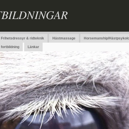
TBILDNINGAR
Frihetsdressyr & ridteknik
Hästmassage
Horsemanship/Hästpsykolo
fortbildning
Länkar