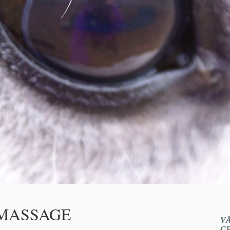
TMASSAGE
V
C