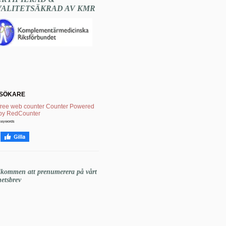
VALITETSÄKRAD AV KMR
SÖKARE
keywords
lkommen att prenumerera på vårt
etsbrev