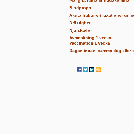
Maligna tumörer/hudåkommor
Blodpropp
Akuta frakturer/ luxationer ur le
Dräktighet
Njurskador
Avmaskning 1 vecka
Vaccination 1 vecka
Dagen innan, samma dag eller d