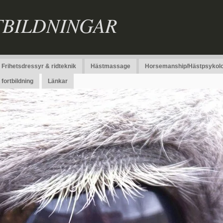
TBILDNINGAR
Frihetsdressyr & ridteknik
Hästmassage
Horsemanship/Hästpsykolo
fortbildning
Länkar