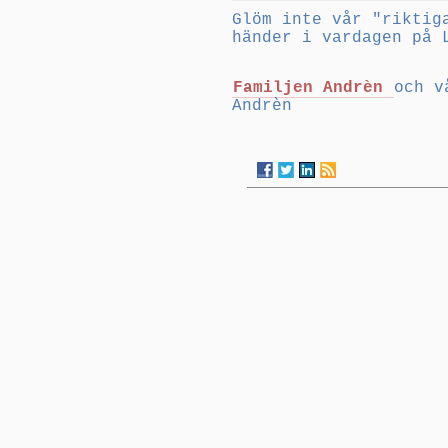
Glöm inte vår "riktig
händer i vardagen på 
Familjen Andrèn
och v
Andrèn