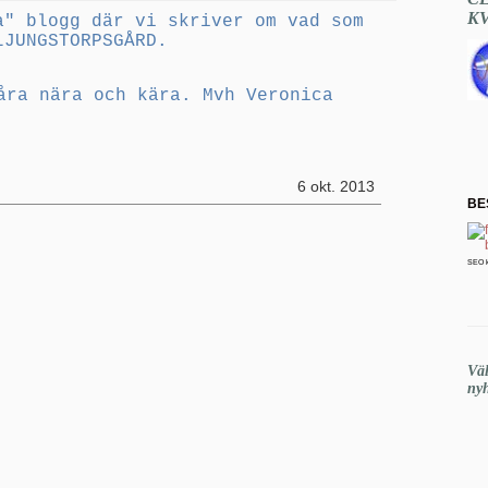
K
a" blogg där vi skriver om vad som
LJUNGSTORPSGÅRD.
åra nära och kära. Mvh Veronica
6 okt. 2013
BE
SEO 
Vä
nyh