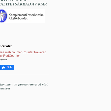
VALITETSÄKRAD AV KMR
SÖKARE
keywords
lkommen att prenumerera på vårt
etsbrev