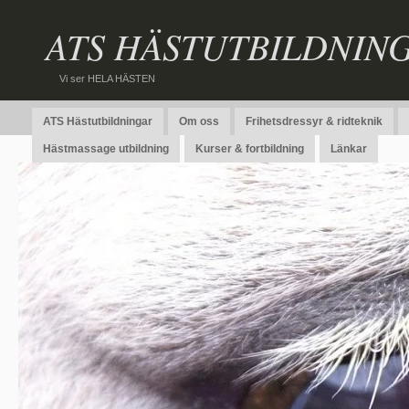
ATS HÄSTUTBILDNIN
Vi ser HELA HÄSTEN
ATS Hästutbildningar
Om oss
Frihetsdressyr & ridteknik
Hästmassage utbildning
Kurser & fortbildning
Länkar