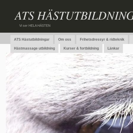
ATS HÄSTUTBILDNIN
Vi ser HELA HÄSTEN
ATS Hästutbildningar
Om oss
Frihetsdressyr & ridteknik
Hästmassage utbildning
Kurser & fortbildning
Länkar