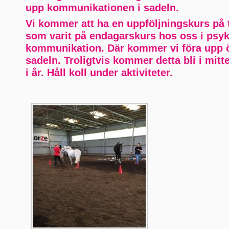
upp kommunikationen i sadeln.
Vi kommer att ha en uppföljningskurs på 
som varit på endagarskurs hos oss i psy
kommunikation. Där kommer vi föra upp 
sadeln. Troligtvis kommer detta bli i mitt
i år. Håll koll under aktiviteter.