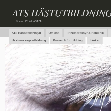
ATS HÄSTUTBILDNIN
Vi ser HELA HÄSTEN
ATS Hästutbildningar
Om oss
Frihetsdressyr & ridteknik
Hästmassage utbildning
Kurser & fortbildning
Länkar