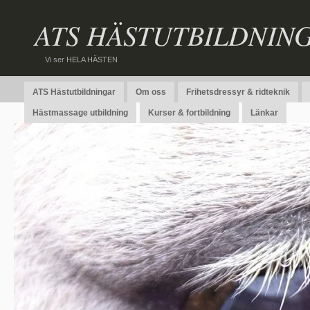
ATS HÄSTUTBILDNIN
Vi ser HELA HÄSTEN
ATS Hästutbildningar
Om oss
Frihetsdressyr & ridteknik
Hästmassage utbildning
Kurser & fortbildning
Länkar