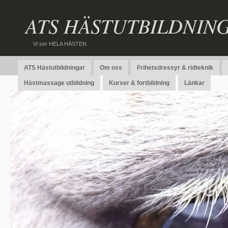
ATS HÄSTUTBILDNIN
Vi ser HELA HÄSTEN
ATS Hästutbildningar
Om oss
Frihetsdressyr & ridteknik
Hästmassage utbildning
Kurser & fortbildning
Länkar