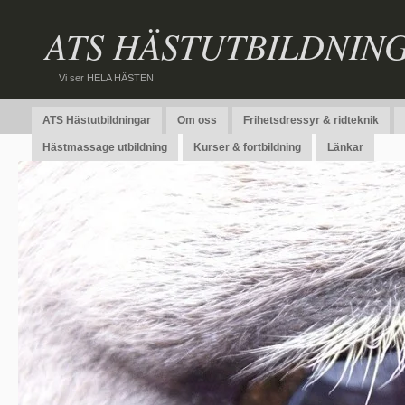
ATS HÄSTUTBILDNIN
Vi ser HELA HÄSTEN
ATS Hästutbildningar
Om oss
Frihetsdressyr & ridteknik
Hästmassage utbildning
Kurser & fortbildning
Länkar