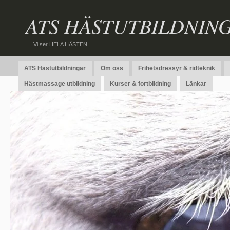
ATS HÄSTUTBILDNIN
Vi ser HELA HÄSTEN
ATS Hästutbildningar
Om oss
Frihetsdressyr & ridteknik
Hästmassage utbildning
Kurser & fortbildning
Länkar