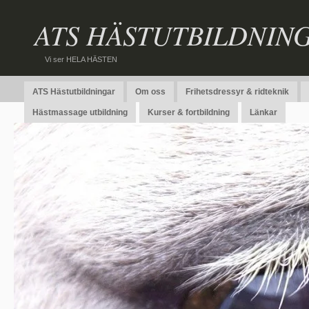
ATS HÄSTUTBILDNIN
Vi ser HELA HÄSTEN
ATS Hästutbildningar
Om oss
Frihetsdressyr & ridteknik
Hästmassage utbildning
Kurser & fortbildning
Länkar