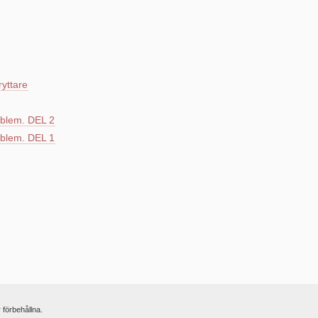
ryttare
blem. DEL 2
blem. DEL 1
r förbehållna.