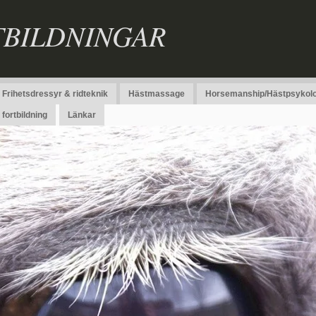
TBILDNINGAR
Frihetsdressyr & ridteknik
Hästmassage
Horsemanship/Hästpsykolo
fortbildning
Länkar