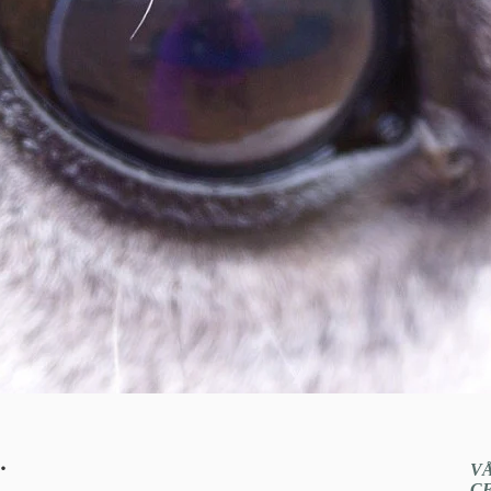
.
V
C