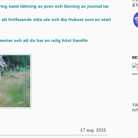
K
ing samt rättning av prov och läsning av journal tar
.
att fortfarande sitta ute och äta frukost som en start
ster och att du har en rolig höst framför
BE
SEO 
Vä
nyh
17 aug. 2015