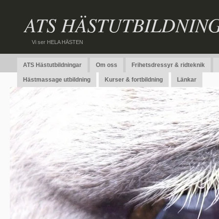
ATS HÄSTUTBILDNIN
Vi ser HELA HÄSTEN
ATS Hästutbildningar
Om oss
Frihetsdressyr & ridteknik
Hästmassage utbildning
Kurser & fortbildning
Länkar