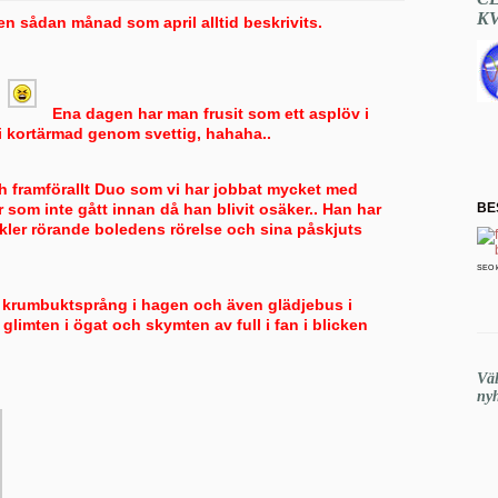
K
en sådan månad som april alltid beskrivits.
Ena dagen har man frusit som ett asplöv i
 i kortärmad genom svettig, hahaha..
h framförallt Duo som vi har jobbat mycket med
 som inte gått innan då han blivit osäker.. Han har
BE
kler rörande boledens rörelse och sina påskjuts
SEO 
ka krumbuktsprång i hagen och även glädjebus i
e glimten i ögat och skymten av full i fan i blicken
Vä
nyh