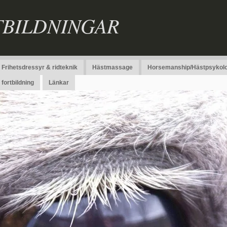
TBILDNINGAR
Frihetsdressyr & ridteknik
Hästmassage
Horsemanship/Hästpsykolo
fortbildning
Länkar